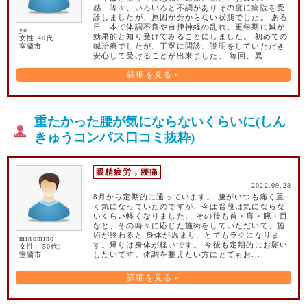
感…等々、いろいろと不調がありその度に病院を受
診しましたが、原因が分からない状態でした。 ある
日、本で体調不良や自律神経の乱れ、更年期に鍼が
yu
効果的と知り受けてみることにしました。 初めての
女性 40代
室蘭市
鍼治療でしたが、丁寧に問診、説明をしていただき
安心して受けることが出来ました。 毎回、異...
詳細を見る »
重たかった腰が気にならないくらいに(しん
きゅうコンパス口コミ抜粋)
眼精疲労
,
腰痛
2022.09.28
8月から定期的に通っています。 腰がいつも痛く重
く気になっていたのですが、今は普段は気にならな
いくらい軽くなりました。 その後も首・肩・腕・目
など、その時々に応じた施術をしていただいて、施
術が終わると 身体が温まり、とてもラクになりま
minomino
す。帰りは身体が軽いです。 今後も定期的にお願い
女性 50代)
室蘭市
したいです。体調を整えたい方にとてもお...
詳細を見る »