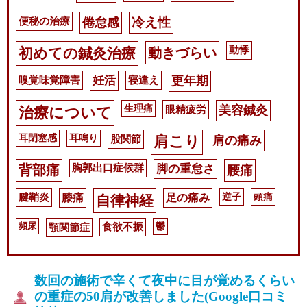
便秘の治療
冷え性
倦怠感
動悸
初めての鍼灸治療
動きづらい
嗅覚味覚障害
妊活
寝違え
更年期
生理痛
眼精疲労
美容鍼灸
治療について
耳閉塞感
耳鳴り
股関節
肩こり
肩の痛み
胸郭出口症候群
脚の重怠さ
背部痛
腰痛
腱鞘炎
膝痛
足の痛み
逆子
頭痛
自律神経
頻尿
顎関節症
食欲不振
鬱
数回の施術で辛くて夜中に目が覚めるくらい
の重症の50肩が改善しました(Google口コミ