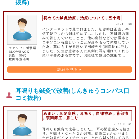
抜粋)
初めての鍼灸治療
,
治療について
,
五十肩
2024.3.30
インターネットで見つけました。初診時は正直、半
信半疑でしかも鍼は初めて…。しかし、連日肩の痛
みで苦しんでいたことと、他の病院などでは湿布と
ロキソニン程度ということが身をもって体験してい
た為、藁にもすがる思いで洲崎先生(副院長)に託し
エアソフト射撃場
ました。先生は患者さんに真剣に耳を傾けてくれる
BLOWBACK
男性 50代
頼り甲斐のある方です。お陰様で数回の施術で...
虻田郡豊浦町
詳細を見る »
耳鳴りも鍼灸で改善(しんきゅうコンパス口
コミ抜粋)
めまい
,
耳閉塞感
,
耳鳴り
,
自律神経
,
背部痛
,
顎関節症
,
肩こり
2024.03.31
耳鳴りも鍼灸で改善しました。 耳の閉塞感から始ま
り、耳鳴りとなった２か月前。病院にもかかりまし
たが効果がイマイチだったことから鍼を試してみる