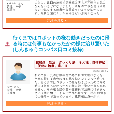
ことに。数回の施術で閉塞感は薄らぎ耳鳴りも気に
yukichi さん
ならないほどになりました。全身のツボを使う治療
男性 30代
室蘭市
なので鍼をする箇所が毎回違う!?ような気がしま
す。最初は週に２，３回今はだいぶ良くなった...
詳細を見る »
行くまではロボットの様な動きだったのに帰
る時には何事もなかったかの様に治り驚いた
(しんきゅうコンパス口コミ抜粋)
腱鞘炎
,
妊活
,
ぎっくり腰
,
冷え性
,
自律神経
,
便秘の治療
,
肩こり
2023.08.15
初めて伺ったのは数年前の冬に坂道で動けなくなっ
た車を押して自分の首を捻り動けなくなった時でし
た。行くまではロボットの様な動きだったのに帰る
時には何事もなかったかの様に治り驚いた事を忘れ
なー さん
ません。その後も腰や首や腱鞘炎で治療に行きあっ
女性 40代
室蘭市
という間に治り…まるで手品の様です。現在40過ぎ
での妊活中で通っています。施術後は身体がポ...
詳細を見る »