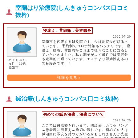
室蘭はり治療院(しんきゅうコンパス口コミ
抜粋)
寝違え
,
背部痛
,
美容鍼灸
2022.07.20
室蘭市を代表する鍼灸院です、今は副院長が頑張っ
ています。 予約制でコロナ対策もバッチリです。 寝
違え、腰痛、背部痛等これまで様々なことに対応し
ていただきました。私も調子がよく最近では美容針
も定期的に通っています。エステより即効性あるの
カドちゃん
で私好みです！！
女性 30代
登別市
詳細を見る »
鍼治療(しんきゅうコンパス口コミ抜粋)
初めての鍼灸治療
,
治療について
2022.04.29
ここでは鍼治療を行います。問診表→カウセリング
→患者着に着替え→施術の流れです。初めての人は
鍼治療に不安を持つ方がいるかもしれませんが先生