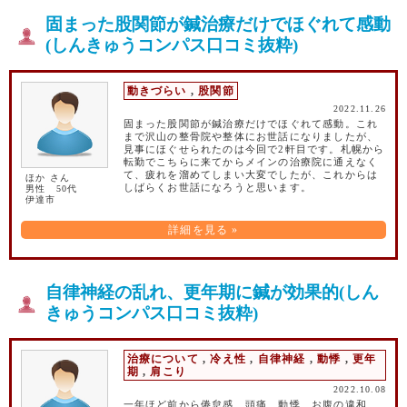
固まった股関節が鍼治療だけでほぐれて感動
(しんきゅうコンパス口コミ抜粋)
動きづらい
,
股関節
2022.11.26
固まった股関節が鍼治療だけでほぐれて感動。これ
まで沢山の整骨院や整体にお世話になりましたが、
見事にほぐせられたのは今回で2軒目です。札幌から
転勤でこちらに来てからメインの治療院に通えなく
て、疲れを溜めてしまい大変でしたが、これからは
ほか さん
しばらくお世話になろうと思います。
男性 50代
伊達市
詳細を見る »
自律神経の乱れ、更年期に鍼が効果的(しん
きゅうコンパス口コミ抜粋)
治療について
,
冷え性
,
自律神経
,
動悸
,
更年
期
,
肩こり
2022.10.08
一年ほど前から倦怠感、頭痛、動悸、お腹の違和