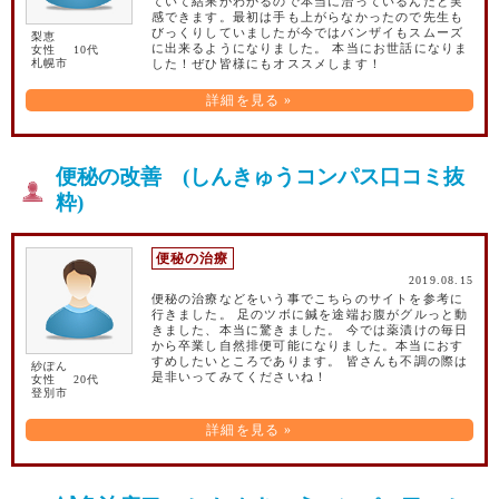
ていて結果がわかるので本当に治っているんだと実
感できます。最初は手も上がらなかったので先生も
びっくりしていましたが今ではバンザイもスムーズ
梨恵
に出来るようになりました。 本当にお世話になりま
女性 10代
札幌市
した！ぜひ皆様にもオススメします！
詳細を見る »
便秘の改善 (しんきゅうコンパス口コミ抜
粋)
便秘の治療
2019.08.15
便秘の治療などをいう事でこちらのサイトを参考に
行きました。 足のツボに鍼を途端お腹がグルっと動
きました、本当に驚きました。 今では薬漬けの毎日
から卒業し自然排便可能になりました。本当におす
すめしたいところであります。 皆さんも不調の際は
紗ぽん
是非いってみてくださいね！
女性 20代
登別市
詳細を見る »