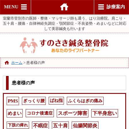
MENU
診療案内
室蘭市登別市の医師・整体・マッサージ師も通う、はり治療院。肩こり・
五十肩・腰痛・自律神経失調症・顎関節症・不良姿勢・めまいなどに対応
して美容鍼灸も行います
ホーム
>
患者様の声
患者様の声
PMS
ぎっくり腰
ばね指
ふくらはぎの痛み
めまい
コロナ後遺症
スポーツ障害
下半身怠い
下肢の痺れ
不眠症
五十肩
仙腸関節炎