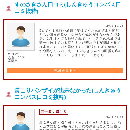
すのさきさん口コミ(しんきゅうコンパス口
コミ抜粋)
2019.10.28
5☆です！札幌や旭川で受けてきた鍼施術より断然こ
ちらのほうが良い！なぜなら鍼数が少ないからであ
る。先生はとても勉強されており、近郊の地域では
頭一つ抜けている存在！まだ若いですが経験と技術
は本当にすごいと思います。 頑張りすぎて倒れない
か心配なくらい 笑。 すのさきさんへの応援も込め
yuri.ebi
てこちらにコメントしました！ これから...
女性 30代
室蘭市
詳細を見る »
肩こりバンザイが出来なかった(しんきゅう
コンパス口コミ抜粋)
五十肩
,
肩こり
2019.09.23
肩こりが酷く週１回～２回、計６回いきました。 行
くたびにどこが解消され、次の課題も見えて治療し