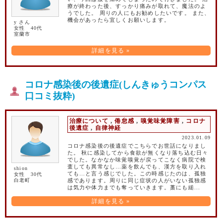
療が終わった後、すっかり痛みが取れて、魔法のよ
うでした。 周りの人にもお勧めしたいです。 また、
機会があったら宜しくお願いします。
y さん
女性 40代
室蘭市
詳細を見る »
コロナ感染後の後遺症(しんきゅうコンパス
口コミ抜粋)
治療について
,
倦怠感
,
嗅覚味覚障害
,
コロナ
後遺症
,
自律神経
2023.01.09
コロナ感染後の後遺症でこちらでお世話になりまし
た。 秋に感染してから食欲が無くなり落ち込む日々
でした。なかなか味覚嗅覚が戻ってこなく病院で検
査しても異常なし…薬を飲んでも、漢方を取り入れ
shion
ても…と言う感じでした。この時感じたのは、孤独
女性 30代
白老町
感であります。周りに同じ症状の人がいない孤独感
は気力や体力までも奪っていきます。藁にも縋...
詳細を見る »