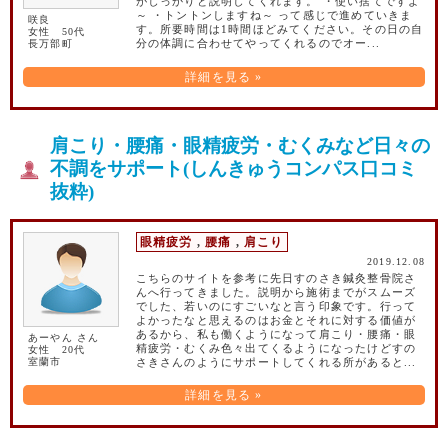
がしっかりと説明してくれます。 ・使い捨てですよ
～ ・トントンしますね～ って感じで進めていきま
咲良
す。所要時間は1時間ほどみてください。その日の自
女性 50代
長万部町
分の体調に合わせてやってくれるのでオー...
詳細を見る »
肩こり・腰痛・眼精疲労・むくみなど日々の
不調をサポート(しんきゅうコンパス口コミ
抜粋)
眼精疲労
,
腰痛
,
肩こり
2019.12.08
こちらのサイトを参考に先日すのさき鍼灸整骨院さ
んへ行ってきました。説明から施術までがスムーズ
でした、若いのにすごいなと言う印象です。行って
よかったなと思えるのはお金とそれに対する価値が
あるから、私も働くようになって肩こり・腰痛・眼
あーやん さん
精疲労・むくみ色々出てくるようになったけどすの
女性 20代
室蘭市
さきさんのようにサポートしてくれる所があると...
詳細を見る »