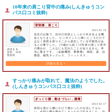
10年来の肩こり背中の痛み(しんきゅうコン
パス口コミ抜粋)
背部痛
,
肩こり
2023.02.19
先生のお陰で、自分の症状としっかり向き合える機
会となりました。 ピンポイントに痛いところだけで
はなく原因を探りそこから派生している可能性があ
るとの事でした。 20歳から続く10年来の肩こり背中
の痛みが、こんなにも忘れたことがありません。本
ぽぽまる
当に驚きです。（金融機関、事務職） 病院、薬、治
女性 30代
登別市
療器、磁気ネックレス、フィットネス...
詳細を見る »
すっかり痛みが取れて、魔法のようでした。
(しんきゅうコンパス口コミ抜粋)
ぎっくり腰
,
動きづらい
,
腰痛
2023.02.17
前回も肩から腰にかけて痛かったのを治してもら
い、今回は腰を痛めてしまったので行きました。 治