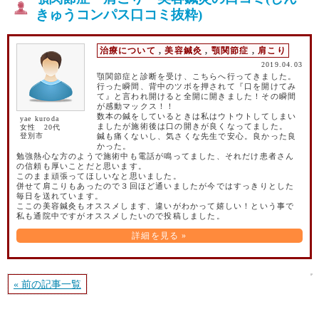
きゅうコンパス口コミ抜粋)
治療について
,
美容鍼灸
,
顎関節症
,
肩こり
2019.04.03
顎関節症と診断を受け、こちらへ行ってきました。
行った瞬間、背中のツボを押されて『口を開けてみ
て』と言われ開けると全開に開きました！その瞬間
が感動マックス！！
数本の鍼をしているときは私はウトウトしてしまい
yae kuroda
ましたが施術後は口の開きが良くなってました。
女性 20代
登別市
鍼も痛くないし、気さくな先生で安心。良かった良
かった。
勉強熱心な方のようで施術中も電話が鳴ってました、それだけ患者さん
の信頼も厚いことだと思います。
このまま頑張ってほしいなと思いました。
併せて肩こりもあったので３回ほど通いましたが今ではすっきりとした
毎日を送れています。
ここの美容鍼灸もオススメします、違いがわかって嬉しい！という事で
私も通院中ですがオススメしたいので投稿しました。
詳細を見る »
« 前の記事一覧