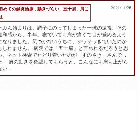
2021/11/28
初めての鍼灸治療
,
動きづらい
,
五十肩
,
肩こ
り
たぶん始まりは、調子にのってしまった一球の遠投。その
違和感から、半年。寝ていても肩が痛くて目が覚めるよう
になりました。気づかないうちに、ジワジワきていたのか
もしれません。 病院では「五十肩」と言われるだろうと思
い、ネット検索でたどり着いたのが「すのさき」さんでし
た。 肩の動きを確認してもらうと、こんなにも肩も上がら
ない...