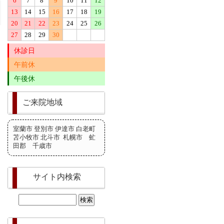
6
7
8
9
10
11
12
13
14
15
16
17
18
19
20
21
22
23
24
25
26
27
28
29
30
休診日
午前休
午後休
ご来院地域
室蘭市 登別市 伊達市 白老町
苫小牧市 北斗市 札幌市 虻
田郡 千歳市
サイト内検索