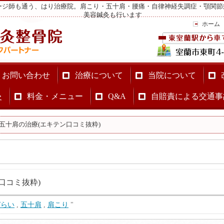
ージ師も通う、はり治療院。肩こり・五十肩・腰痛・自律神経失調症・顎関節
美容鍼灸も行います
ホーム
・お問い合わせ
治療について
当院について
灸
料金・メニュー
Q&A
自賠責による交通事
五十肩の治療(エキテン口コミ抜粋)
口コミ抜粋)
づらい
,
五十肩
,
肩こり
"