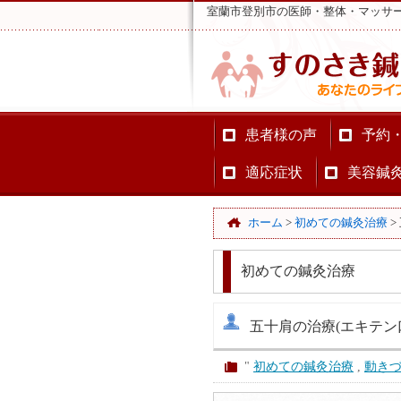
室蘭市登別市の医師・整体・マッサ
患者様の声
予約
適応症状
美容鍼
ホーム
>
初めての鍼灸治療
>
初めての鍼灸治療
五十肩の治療(エキテン
"
初めての鍼灸治療
,
動き