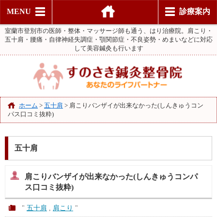
MENU
診療案内
室蘭市登別市の医師・整体・マッサージ師も通う、はり治療院。肩こり・
五十肩・腰痛・自律神経失調症・顎関節症・不良姿勢・めまいなどに対応
して美容鍼灸も行います
ホーム
>
五十肩
>
肩こりバンザイが出来なかった(しんきゅうコン
パス口コミ抜粋)
五十肩
肩こりバンザイが出来なかった(しんきゅうコンパ
ス口コミ抜粋)
"
五十肩
,
肩こり
"