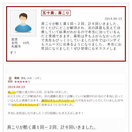
五十肩
,
肩こり
2019.09.23
肩こりが酷く週１回～２回、計６回いきました。
行くたびにどこが解消され、次の課題も見えて治
療していて結果がわかるので本当に治っているん
だと実感できます。最初は手も上がらなかったの
梨恵
で先生もびっくりしていましたが今ではバンザイ
女性 10代
もスムーズに出来るようになりました。 本当にお
札幌市
世話になりました！ぜひ皆様にもオススメしま
す！
肩こりが酷く週１回～２回、計６回いきました。