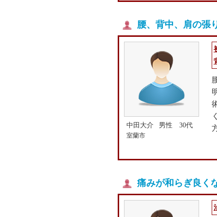
腰、背中、肩の張
中田大介
男性 30代
室蘭市
痛みが和らぎ良く