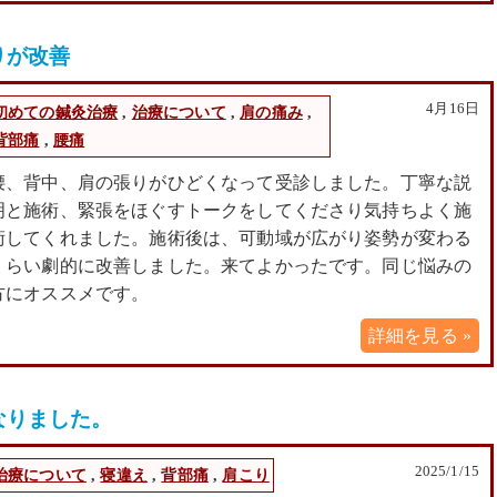
りが改善
4月16日
初めての鍼灸治療
,
治療について
,
肩の痛み
,
背部痛
,
腰痛
腰、背中、肩の張りがひどくなって受診しました。丁寧な説
明と施術、緊張をほぐすトークをしてくださり気持ちよく施
術してくれました。施術後は、可動域が広がり姿勢が変わる
くらい劇的に改善しました。来てよかったです。同じ悩みの
方にオススメです。
詳細を見る »
なりました。
2025/1/15
治療について
,
寝違え
,
背部痛
,
肩こり