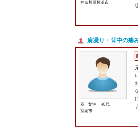
神奈川県横浜市
肩凝り・背中の痛み
翠
女性 40代
室蘭市