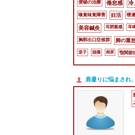
便秘の治療
冷
倦怠感
嗅覚味覚障害
寝
妊活
耳閉塞感
耳
美容鍼灸
胸郭出口症候群
脚の重
逆子
頭痛
頻尿
顎関節
肩凝りに悩まされ