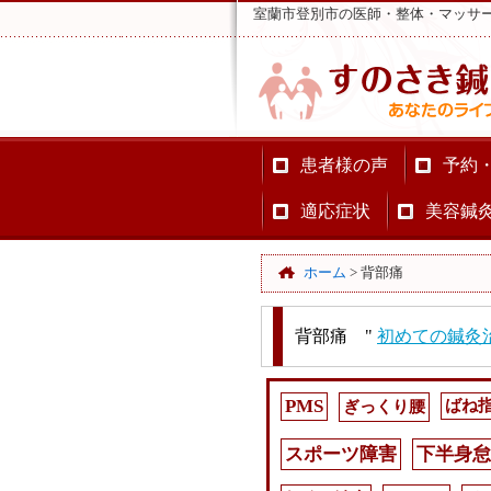
室蘭市登別市の医師・整体・マッサ
患者様の声
予約
適応症状
美容鍼
ホーム
>
背部痛
背部痛 "
初めての鍼灸
PMS
ぎっくり腰
ばね
スポーツ障害
下半身怠