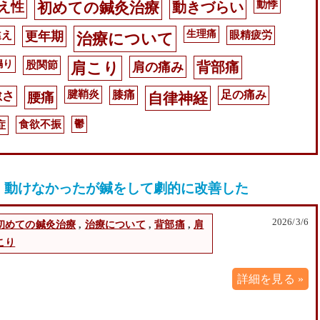
動悸
え性
初めての鍼灸治療
動きづらい
違え
生理痛
眼精疲労
更年期
治療について
鳴り
股関節
肩こり
肩の痛み
背部痛
腱鞘炎
膝痛
足の痛み
怠さ
腰痛
自律神経
症
食欲不振
鬱
、動けなかったが鍼をして劇的に改善した
2026/3/6
初めての鍼灸治療
,
治療について
,
背部痛
,
肩
こり
詳細を見る »