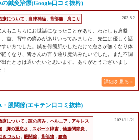
鍼灸治療(Google口コミ抜粋)
202.8.2
治療について
,
自律神経
,
背部痛
,
肩こり
主人もこちらにお世話になったことがあり、わたしも肩凝
り、首、背中の痛みがありいってみました。先生は優しく話
やすい方でした。鍼を何箇所かしただけで怠さが無くなり体
が軽くなり、皆さんの言う通り魔法みたいでした。また不調
が出たときは通いたいと思います。ありがとうございまし
た！
詳細を見る »
・股関節(エキテン口コミ抜粋)
2021/11/21
治療について
,
踵の痛み
,
ヘルニア
,
アキレス
腱
,
脚の重怠さ
,
スポーツ障害
,
仙腸関節炎
,
動きづらい
,
股関節
,
背部痛
,
腰痛