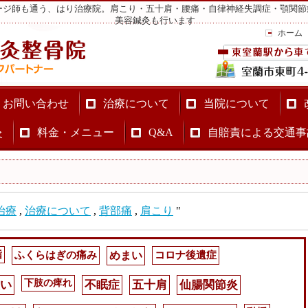
ージ師も通う、はり治療院。肩こり・五十肩・腰痛・自律神経失調症・顎関節
美容鍼灸も行います
ホーム
・お問い合わせ
治療について
当院について
灸
料金・メニュー
Q&A
自賠責による交通事
治療
,
治療について
,
背部痛
,
肩こり
"
指
ふくらはぎの痛み
めまい
コロナ後遺症
下肢の痺れ
い
不眠症
五十肩
仙腸関節炎