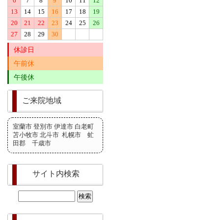
6
7
8
9
10
11
12
13
14
15
16
17
18
19
20
21
22
23
24
25
26
27
28
29
30
休診日
午前休
午後休
ご来院地域
室蘭市 登別市 伊達市 白老町
苫小牧市 北斗市 札幌市 虻
田郡 千歳市
サイト内検索