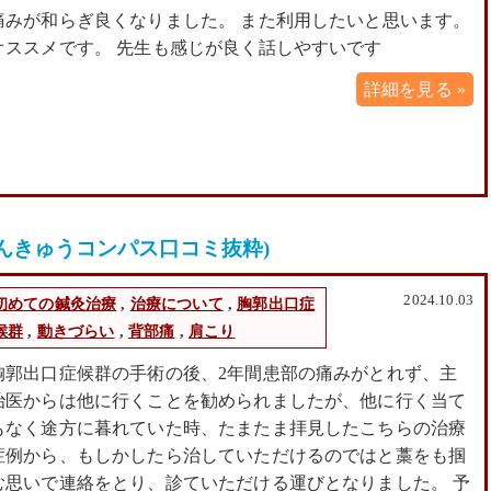
痛みが和らぎ良くなりました。 また利用したいと思います。
オススメです。 先生も感じが良く話しやすいです
詳細を見る »
んきゅうコンパス口コミ抜粋)
2024.10.03
初めての鍼灸治療
,
治療について
,
胸郭出口症
候群
,
動きづらい
,
背部痛
,
肩こり
胸郭出口症候群の手術の後、2年間患部の痛みがとれず、主
治医からは他に行くことを勧められましたが、他に行く当て
もなく途方に暮れていた時、たまたま拝見したこちらの治療
症例から、もしかしたら治していただけるのではと藁をも掴
む思いで連絡をとり、診ていただける運びとなりました。 予