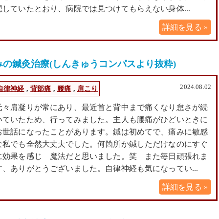
想していたとおり、病院では見つけてもらえない身体...
詳細を見る »
の鍼灸治療(しんきゅうコンパスより抜粋)
2024.08.02
自律神経
,
背部痛
,
腰痛
,
肩こり
元々肩凝りが常にあり、最近首と背中まで痛くなり怠さが続
いていたため、行ってみました。主人も腰痛がひどいときに
お世話になったことがあります。鍼は初めてで、痛みに敏感
な私でも全然大丈夫でした。何箇所か鍼しただけなのにすぐ
に効果を感じ 魔法だと思いました。笑 また毎日頑張れま
す、ありがとうございました。自律神経も気になってい...
詳細を見る »