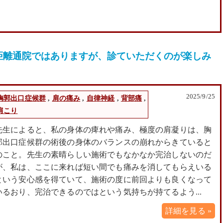
距離通院ではありますが、診ていただくのが楽しみ
2025/9/25
胸郭出口症候群
,
肩の痛み
,
自律神経
,
背部痛
,
肩こり
先生によると、私の身体の痺れや痛み、極度の肩凝りは、胸
郭出口症候群の術後の身体のバランスの崩れからきていると
のこと。先生の素晴らしい施術でもなかなか完治しないのだ
が、私は、ここに来れば短い間でも痛みを消してもらえいる
という安心感を得ていて、施術の度に前回よりも良くなって
いるおり、完治できるのではという気持ちが持てるよう...
詳細を見る »