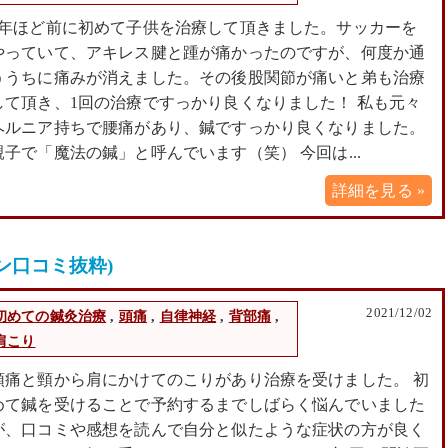
2年ほど前に初めて子供を治療して頂きました。サッカーを
やっていて、アキレス腱と踵が痛かったのですが、何度か通
ううちに痛みが消えました。その後股関節が痛いと弟も治療
して頂き、1回の治療ですっかり良くなりました！ 私も元々
ヘルニア持ちで腰痛があり、鍼ですっかり良くなりました。
親子で「魔法の鍼」と呼んでいます（笑） 今回は...
詳細を見る »
ン口コミ抜粋)
2021/12/02
初めての鍼灸治療
,
頭痛
,
自律神経
,
背部痛
,
肩こり
頭痛と頸から肩にかけてのこりがあり治療を受けました。 初
めて鍼を受けることで予約するまでしばらく悩んでいました
が、口コミや感想を読んで自分と似たような症状の方が良く