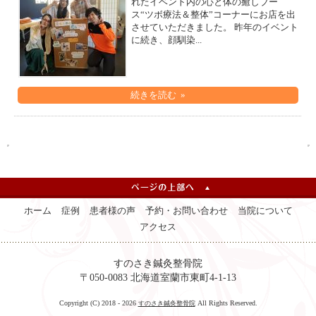
れたイベント内の心と体の癒しブー
ス“ツボ療法＆整体”コーナーにお店を出
させていただきました。 昨年のイベント
に続き、顔馴染...
続きを読む »
ホーム
症例
患者様の声
予約・お問い合わせ
当院について
アクセス
すのさき鍼灸整骨院
〒050-0083 北海道室蘭市東町4-1-13
Copyright (C) 2018 - 2026
All Rights Reserved.
すのさき鍼灸整骨院