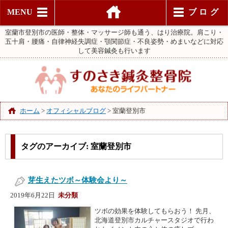
MENU
ブログ
室蘭市登別市の医師・整体・マッサージ師も通う、はり治療院。肩こり・
五十肩・腰痛・自律神経失調症・顎関節症・不良姿勢・めまいなどに対応
して美容鍼灸も行います
ホーム
>
オフィシャルブログ
>
室蘭登別市
タグのアーカイブ:
室蘭登別市
芽生えたツボ～体験会より～
2019年6月22日
未分類
ツボの効果を体験してもらおう！ 先月、
北海道登別市カルチャースタジオで行わ